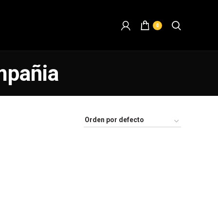
0
mpañia