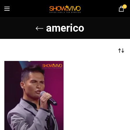
0
americo